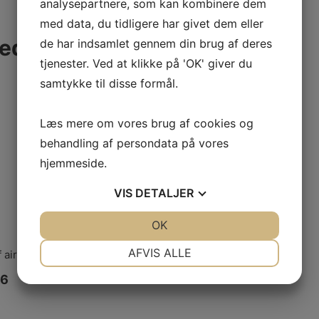
analysepartnere, som kan kombinere dem
med data, du tidligere har givet dem eller
ed by Cool Partners
de har indsamlet gennem din brug af deres
tjenester. Ved at klikke på 'OK' giver du
samtykke til disse formål.
Læs mere om vores brug af cookies og
behandling af persondata på vores
hjemmeside.
VIS
DETALJER
JA
NEJ
OK
JA
NEJ
NØDVENDIGE
PRÆFERENCER
AFVIS ALLE
f air and water in ammonia refrigeration systems.
JA
NEJ
JA
NEJ
.6
MARKETING
STATISTIK