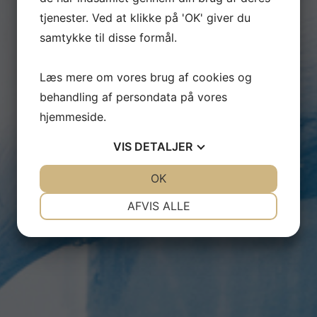
tjenester. Ved at klikke på 'OK' giver du
samtykke til disse formål.
Læs mere om vores brug af cookies og
behandling af persondata på vores
hjemmeside.
VIS
DETALJER
JA
NEJ
OK
JA
NEJ
NØDVENDIGE
PRÆFERENCER
AFVIS ALLE
JA
NEJ
JA
NEJ
MARKETING
STATISTIK